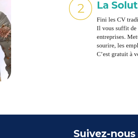
La Solu
2
Fini les CV trad
Il vous suffit d
entreprises. Met
sourire, les emp
C’est gratuit à v
Suivez-nous 