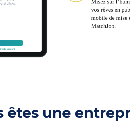
Misez sur l’huma
vos rêves en pub
mobile de mise e
MatchJob.
 êtes une entrepri