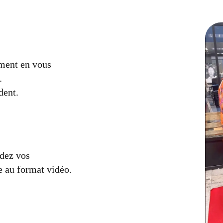
ement en vous
.
dent.
ndez vos
e au format vidéo.